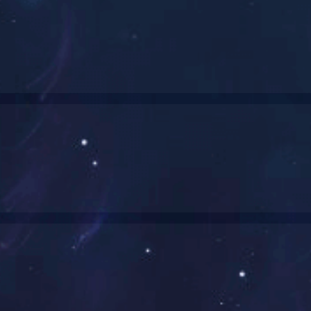
敬每一位伟大的母亲！
柔无声，却撑起了我们。
暖，都不及母亲的岁岁相伴。
报，是这一生最纯粹的深情。
一位母亲岁岁安康！
——米兰体育·米兰官方网站-米兰online(中国) 机械