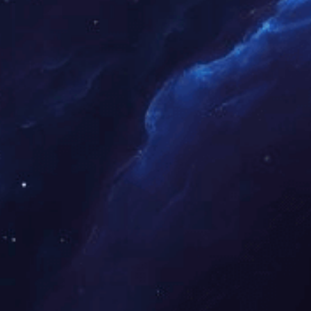
台是一款集成推拉平移与
举升链升降台是一种以刚性互锁
装双重功能的专用机械设
链节为核心传动元件的垂直升降
特制推拉链为核心传动元
设备，区别于传统液压、钢丝绳
现动力高效转化，兼顾水
方案，其链节在推出时可形成刚
了解详情
了解详情
的灵活便捷与垂直吊装的
性支撑柱，回收时则折叠收纳于
稳，区别于传统单一升降
紧凑机身内，兼具重载能力、高
设备，结构精简、空间占
精度定位与极小的安装空间需
定位精准，广泛适配舞台
求，广泛用于工业自动化、舞
工业自动化、物流仓储、
台、物流仓储、航空航天等领
备装配等多领域，可高效
域。
料、工装、舞台构件的推
与垂直吊装作业。