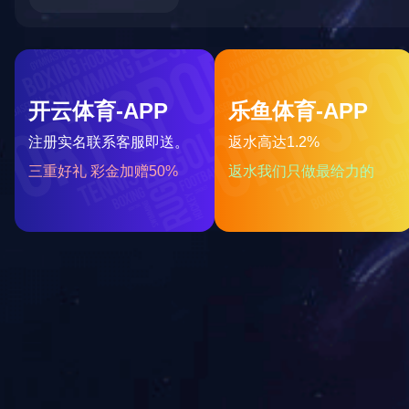
上一页
刚性链源头厂家 —— 米兰体育·米兰官方网站-米兰o
(中国) 机械
相关产品
咬合链升降台