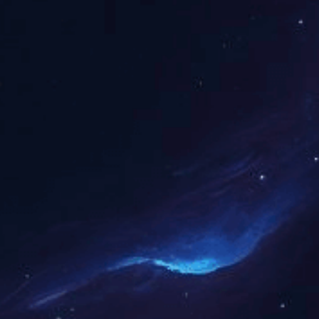
咬合链升降台是一款以咬合链为
推拉链
核心传动的垂直升降设备，核心
垂直吊
采用两条特制链条如拉链般相互
备，以
咬合，形成坚固的刚性支撑柱，
件，实
了解详情
实现“推/拉”双向稳定运作，彻底
平推拉
区别于传统液压、柔性链升降方
安全平
案，兼具结构紧凑、安全平稳、
或推拉
高效耐用、定位精准等优势，广
用小、
泛应用于工业自动化、物流仓
演艺、
储、汽车制造、舞台演艺等多领
重型装
相关视频
域，适配各类轻重载、高频次升
完成物
降作业需求。
拉移位