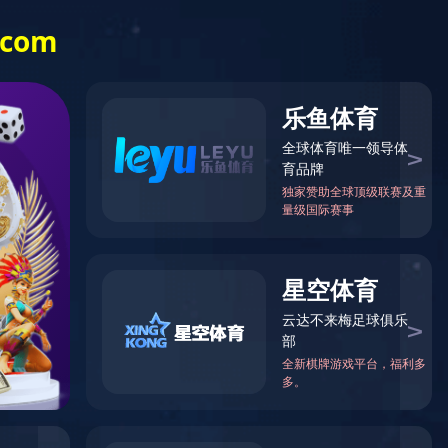
Language
新闻动态
产品咨询
体育·米兰官方网站-米兰ONLINE
联系我
们
推荐新闻