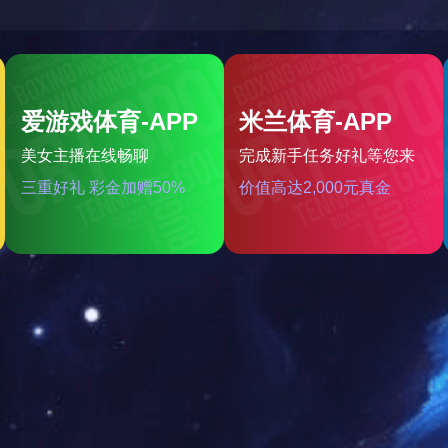
1
即刻咨询，开启智能驱动之旅
您是否在寻找一种更高效、更经济的线性驱动方式？您是否想了解刚性链
升？别再犹豫！现在就联系米兰体育·米兰官方网站-米兰online(中国) 