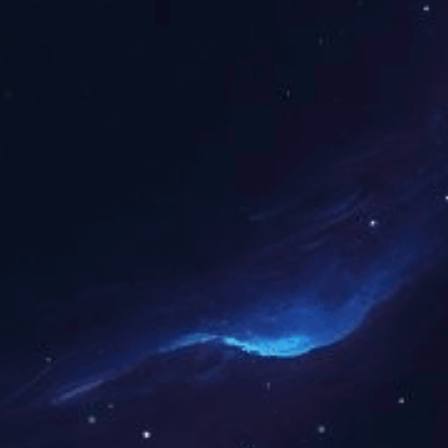
免费方案咨询
无论您处于项目的哪个阶段，我们都乐于为您提
供初步的技术交流和方案建议。