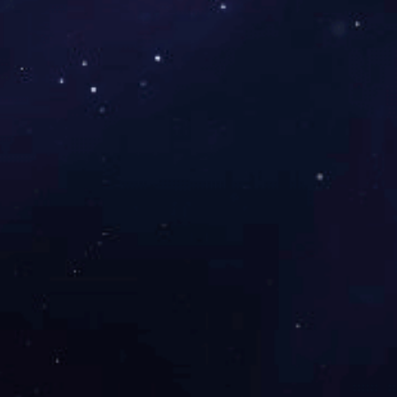
产品中
心
刚性链
定制化升
降台
智能机器
人
舞台机械
视频号
公众号
抖音号