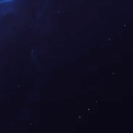
全程技术支持
从项目初期的需求分析，到方案设计、生产制
造，再到现场安装调试和后期维护，米兰体育·米
兰官方网站-米兰online(中国) 将为您提供全生命
周期的技术支持。
微信