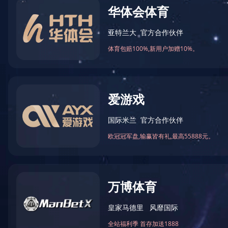
推拉链 15T-50T
专注于水平方向推拉传动，采用低摩擦系
数的链节结构，确保运行过程平稳高效，
能在狭小空间内实现精准的物料推送与位
置调整，适配中小型物流设备的自动化改
造。
了解详情