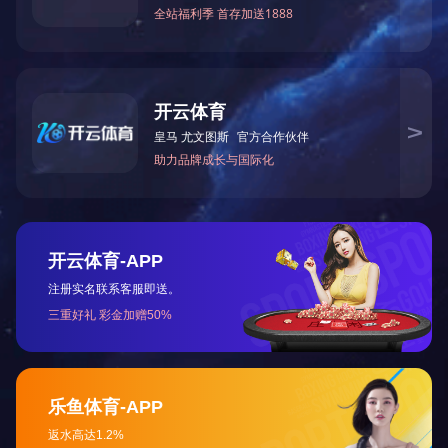
免费方案咨询
无论您处于项目的哪个阶段，我们都乐于为您提供初步的技术交流和
方案建议。
快速原型验证（视项目情况而定）
对于一些复杂或创新性的应用，我们可协助进行概念设计和初步验
证。