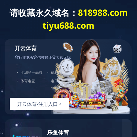
米兰体育·米兰官方网站
Language
新闻动态
产品咨询
米兰体育·米兰官方网站-米兰ONLINE(中国)
产品中心
EVO-TECH
举升链升降台
解决方案
服务支持
关于米兰体育·米兰官方网站-米兰ONLINE(中国)
联系我们