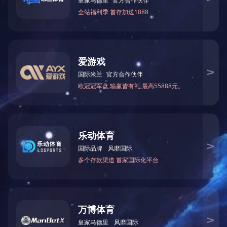
1
即刻咨询，开启智能驱动之旅
您是否正在为特定的物料搬运难题而困扰？您是否在寻找一种更高
效、更经济的线性驱动方式？您是否想了解刚性链如何能具体应用于
您的生产流程，为您带来实实在在的效益提升？别再犹豫！现在就联
系米兰体育·米兰官方网站-米兰online(中国) 的专家顾问团队。
免费方案咨询
无论您处于项目的哪个阶段，我们都乐于为您提供初步的技术交流和