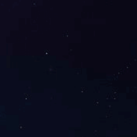
微信
联系我们
产品筛选
米兰
联系米兰体育·米兰官方网
国)
站-米兰online(中国) 技术团
队
获取定制化解决方案