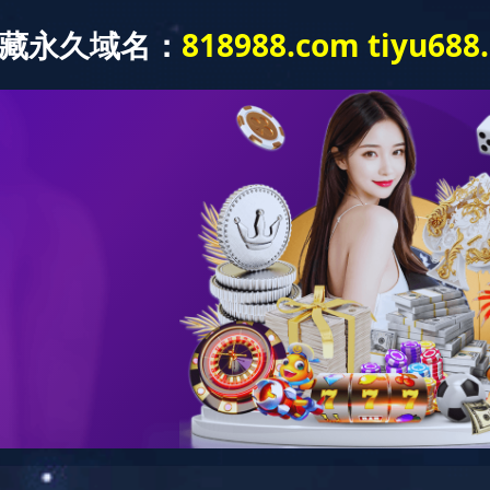
E
产品中
解决方
服务支
关于米兰
心
案
持
(中国)
O-T
主幕布精准、平稳开合的专
全应急功能，分为电动为