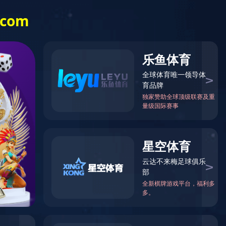
Language
新闻动态
产品咨询
体育·米兰官方网站-米兰ONLINE
联系我
们
ECH