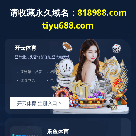
米兰体育·米兰官方网站
Language
新闻动态
产品咨询
米兰体育·米兰官方网站-米兰ONLINE(中国)
EVO-TECH
刚劲承托 智控升降
产品中心
以毫米级精度到百吨级承载力，重塑高效、稳定、安全的线性驱动新
线性驱动解决方案
标准
解决方案
标准化方案：快速部署，效率优先
服务支持
特点：
模块化设计、参数化匹配、高兼容性
关于米兰体育·米兰官方网站-米兰ONLINE(中国)
适用场景：
通用产线升降、标准化设备集成
● 技术验证的可靠性
联系我们
采用预研的刚性链模块，经过负载、行程、速度等参数组合验