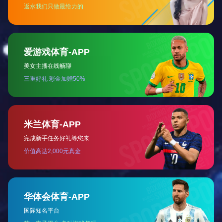
刚性链的“毫米级”优势
刚性与液压的“力量博
弈”
能效与环保
维护与寿命
从“油老虎”到“绿色驱
动”
定制化升降台