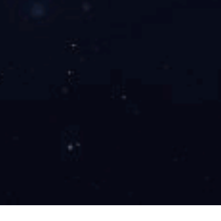
咬合链升降台的结构特点及稳定性优势？
Q1.2.9
带升降全向移动车的核心功能及应用场景？
Q1.2.10
一体式升降台的安装及空间优势？
Q1.2.11
一级导向升降台的导向精度及适用场景？
Q1.2.12
米兰体育·米兰官方网站-米兰online(中国) 刚
Q1.2.13
性链升降台适用于哪些场景？
刚性链升降台的最大承重是多少？
Q1.2.14
升降台的运行速度可以调节吗？
Q1.2.15
日常维护保养需要注意哪些事项？
Q1.2.16
升降台出现故障时该如何处理？
Q1.2.17
河北米兰体育·米兰官方网站-米兰online(中
Q1.2.18
国) 刚性链升降台的最大升降高度是多少？