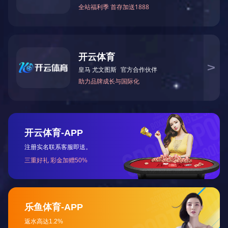
03
刚性链升降台的运行原理
四大核心性能分析
精度控制
负载能力