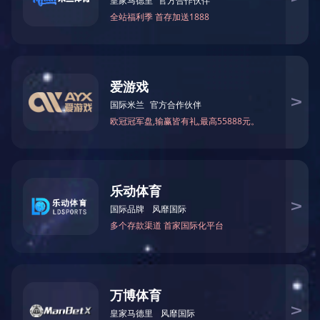
结构特点&运行原理
01
什么是刚性链升降台
02
刚性链升降台的结构特点